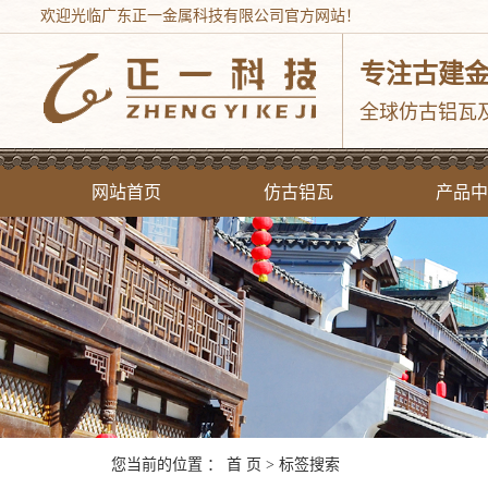
欢迎光临广东正一金属科技有限公司官方网站！
专注古建
全球仿古铝瓦
网站首页
仿古铝瓦
产品中
中式仿
西式铝合
现代铝屋
铝茅
仿古建筑
铝窗
您当前的位置 ：
首 页
> 标签搜索
斗拱