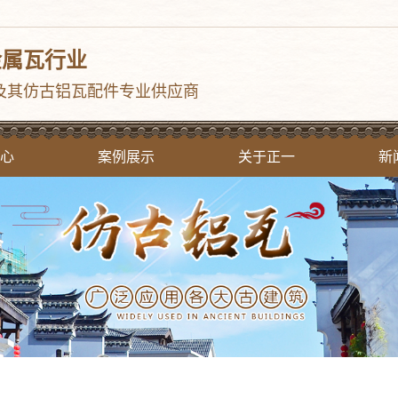
金属瓦行业
及其仿古铝瓦配件专业供应商
心
案例展示
关于正一
新
古瓦
案例分类
公司简介
公
金瓦
企业文化
行
面瓦
资质荣誉
常
草
构件
花