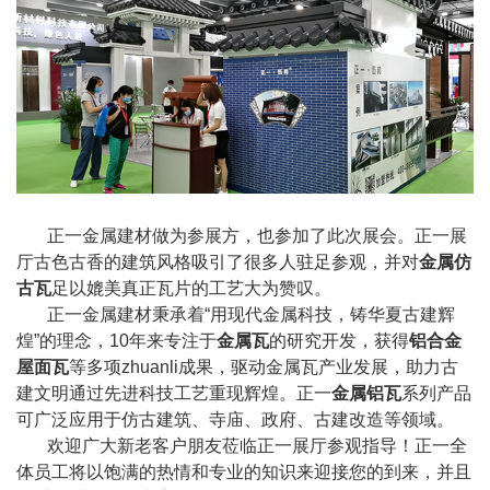
正一金属建材做为参展方，也参加了此次展会。正一展
厅古色古香的建筑风格吸引了很多人驻足参观，并对
金属仿
古瓦
足以媲美真正瓦片的工艺大为赞叹。
正一金属建材秉承着“用现代金属科技，铸华夏古建辉
煌”的理念，10年来专注于
金属瓦
的研究开发，获得
铝合金
屋面瓦
等多项zhuanli成果，驱动金属瓦产业发展，助力古
建文明通过先进科技工艺重现辉煌。正一
金属铝瓦
系列产品
可广泛应用于仿古建筑、寺庙、政府、古建改造等领域。
欢迎广大新老客户朋友莅临正一展厅参观指导！正一全
体员工将以饱满的热情和专业的知识来迎接您的到来，并且