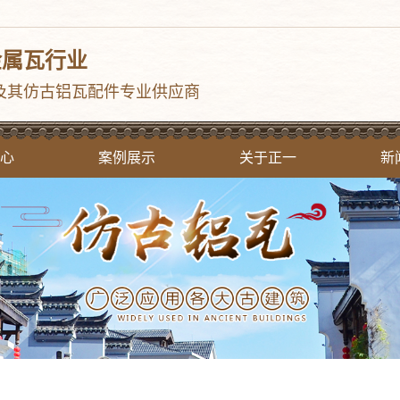
金属瓦行业
及其仿古铝瓦配件专业供应商
心
案例展示
关于正一
新
古瓦
案例分类
公司简介
公
金瓦
企业文化
行
面瓦
资质荣誉
常
草
构件
花