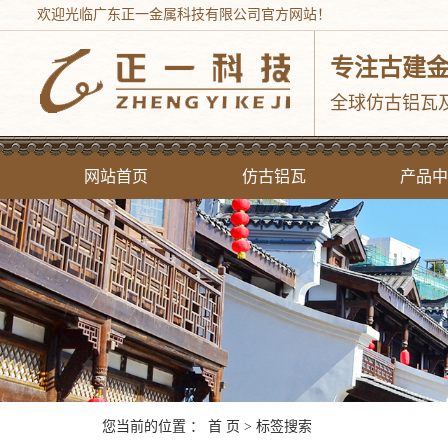
欢迎光临广东正一金属科技有限公司官方网站！
专注古建
全球仿古铝瓦
网站首页
仿古铝瓦
产品中
中式仿
西式铝合
现代铝屋
铝茅
仿古建筑
铝窗
您当前的位置 ：
首 页
> 标签搜索
斗拱