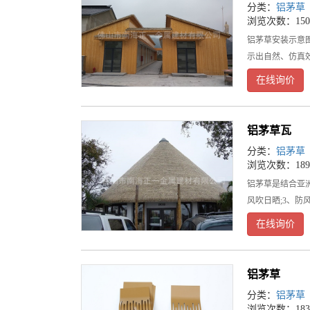
分类：
铝茅草
浏览次数：150
铝茅草安装示意
示出自然、仿真
在线询价
铝茅草瓦
分类：
铝茅草
浏览次数：189
铝茅草是结合亚
风吹日晒;3、防
在线询价
铝茅草
分类：
铝茅草
浏览次数：183