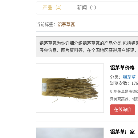
产品（4）
新闻（1）
当前标签：
铝茅草瓦
铝茅草瓦
为你详细介绍
铝茅草瓦
的产品分类,包括
铝
展会信息、图片资料等，在全国地区获得用户好评，
铝茅草价格
分类：
铝茅草
浏览次数：176
铝制茅草是由纯
泽美观高雅、轻
在线询价
铝茅草厂家