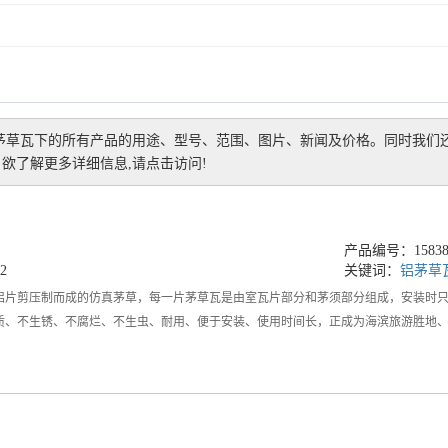
茅草瓦
下的所有产品的用途、型号、范围、图片、新闻及价格。同时我们
欲了解更多详细信息,请点击访问!
产品编号：158389
2
关键词：
铝茅草
铝片剪压制而成的仿真茅草，每一片茅草瓦是由室瓦片部分和茅须部分组成，安装时
质、不生锈、不腐烂、不生虫、耐用、便于安装、使用时间长，正成为海滨旅游胜地