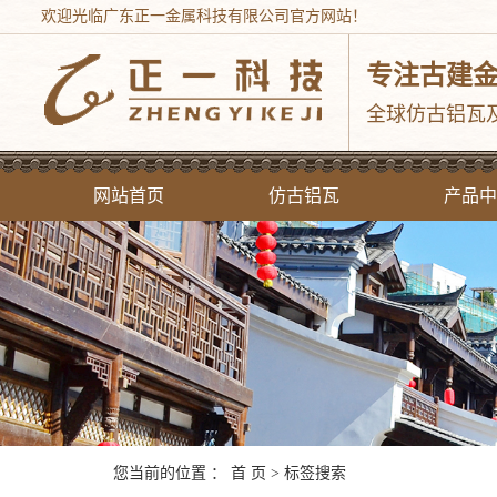
欢迎光临广东正一金属科技有限公司官方网站！
专注古建
全球仿古铝瓦
网站首页
仿古铝瓦
产品中
中式仿
西式铝合
现代铝屋
铝茅
仿古建筑
铝窗
您当前的位置 ：
首 页
> 标签搜索
斗拱