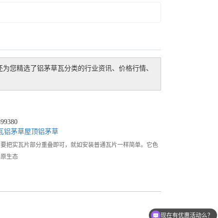
还为您精选了
铝茅草瓦
分类的行业资讯、价格行情、
9380
瓦
铝茅草屋顶
铝茅草
只要把实瓦片部分重叠即可，就如安装普通瓦片一样简单。它色
、原生态
现在有优惠活动么？