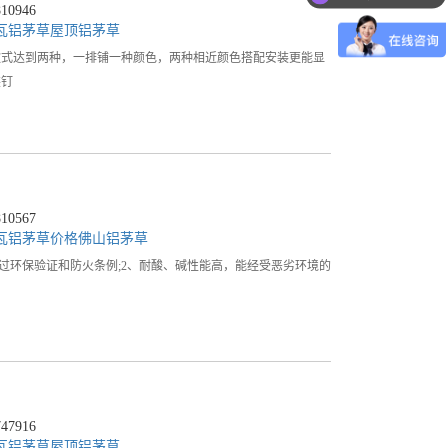
0946
瓦
铝茅草屋顶
铝茅草
款式达到两种，一排铺一种颜色，两种相近颜色搭配安装更能显
装钉
0567
瓦
铝茅草价格
佛山铝茅草
过环保验证和防火条例;2、耐酸、碱性能高，能经受恶劣环境的
7916
瓦
铝茅草屋顶
铝茅草