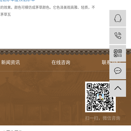
饰的效果。颜色可模仿成茅草颜色。它色泽美观高雅、轻质，不
片茅草瓦
1
新闻资讯
在线咨询
联系我们
扫一扫，微信咨询