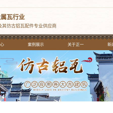
金属瓦行业
及其仿古铝瓦配件专业供应商
心
案例展示
关于正一
新
古瓦
案例分类
公司简介
公
金瓦
企业文化
行
面瓦
资质荣誉
常
草
构件
花