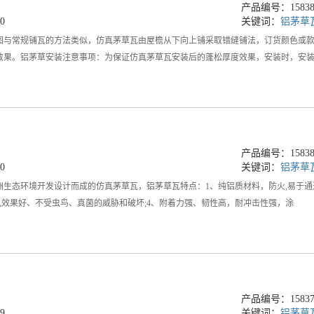
产品编号：158381
0
关键词：
铝茅草
图与常规铺瓦的方法类似，仿真茅草瓦由屋檐从下向上铺采取错缝铺法，订货颜色或
效果。铝茅草安装注意事项：为保证仿真茅草瓦安装后的蓬松厚度效果，安装时，安
产品编号：158381
0
关键词：
铝茅草
洲生态环境开发设计而成的仿真茅草瓦，铝茅草瓦特点：1、纯铝质材料，防火,易于通
风效果好、不受虫鸟、真菌的威胁和破坏;4、附着力强、韧性高，耐冲击性强，涂
产品编号：158374
9
关键词：
铝茅草